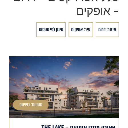
- אופקים
איזור: דרום
עיר: אופקים
סינון לפי סטטוס
סטטוס: בשיווק
אאורה מגידו אופקים – THE LAKE