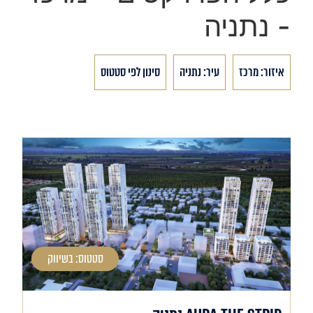
- נתניה
איזור: מרכז
עיר: נתניה
סינון לפי סטטוס
סטטוס: בשיווק