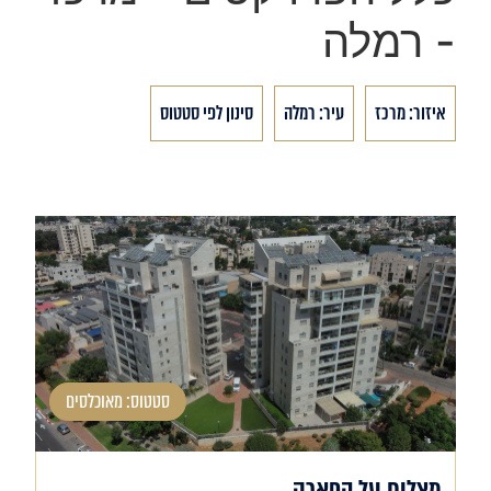
- רמלה
איזור: מרכז
עיר: רמלה
סינון לפי סטטוס
סטטוס: מאוכלסים
מצליח על הפארק