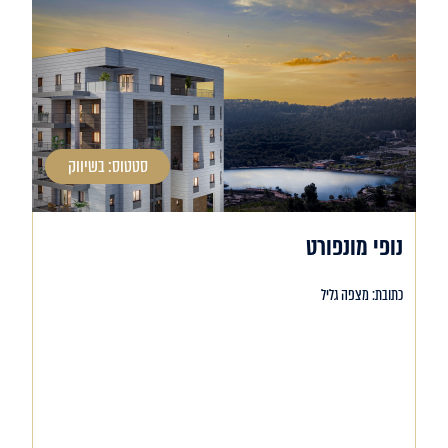
סטטוס: בשיווק
נופי מונפורט
כתובת: מצפה גליל