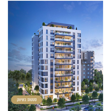
סטטוס: בשיווק