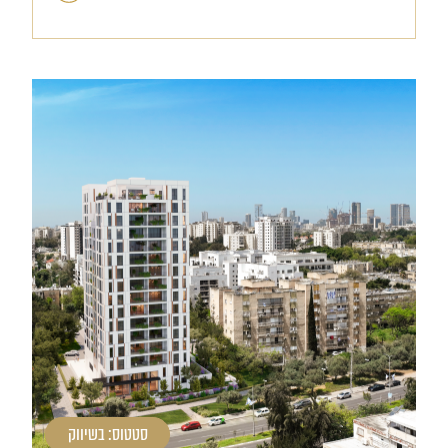
סטטוס: בשיווק