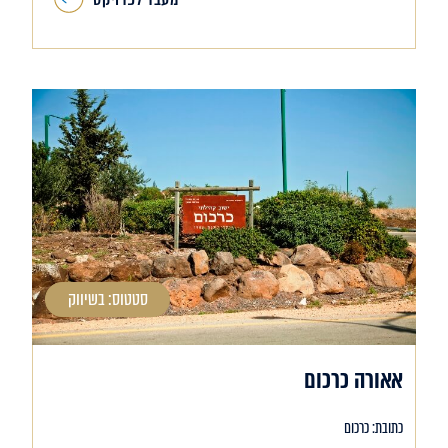
סטטוס: בשיווק
אאורה כרכום
כתובת: כרכום