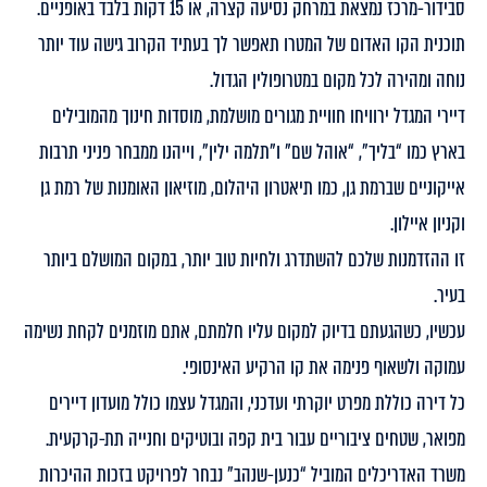
סבידור-מרכז נמצאת במרחק נסיעה קצרה, או 15 דקות בלבד באופניים.
תוכנית הקו האדום של המטרו תאפשר לך בעתיד הקרוב גישה עוד יותר
נוחה ומהירה לכל מקום במטרופולין הגדול.
דיירי המגדל ירוויחו חוויית מגורים מושלמת, מוסדות חינוך מהמובילים
בארץ כמו “בליך”, “אוהל שם” ו”תלמה ילין”, וייהנו ממבחר פניני תרבות
אייקוניים שברמת גן, כמו תיאטרון היהלום, מוזיאון האומנות של רמת גן
וקניון איילון.
זו ההזדמנות שלכם להשתדרג ולחיות טוב יותר, במקום המושלם ביותר
בעיר.
עכשיו, כשהגעתם בדיוק למקום עליו חלמתם, אתם מוזמנים לקחת נשימה
עמוקה ולשאוף פנימה את קו הרקיע האינסופי.
כל דירה כוללת מפרט יוקרתי ועדכני, והמגדל עצמו כולל מועדון דיירים
מפואר, שטחים ציבוריים עבור בית קפה ובוטיקים וחנייה תת-קרקעית.
משרד האדריכלים המוביל “כנען-שנהב” נבחר לפרויקט בזכות ההיכרות