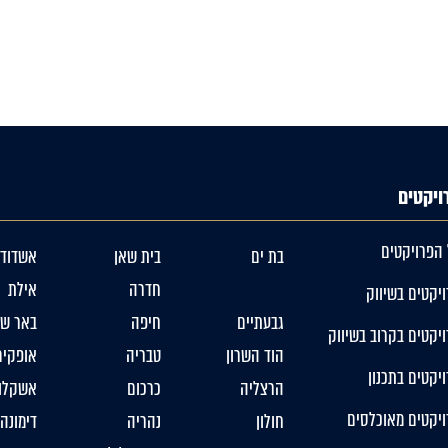
ויקטים
 הפרויקטים
בת ים
בית שאן
אשדוד
חדרה
אילת
יקטים בשיווק
גבעתיים
חיפה
באר שב
יקטים בקרוב בשיווק
הוד השרון
טבריה
אופקים
יקטים בתכנון
הרצליה
כרכום
אשקלון
ויקטים מאוכלסים
חולון
נהריה
דימונה