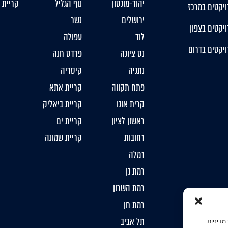
יהוד-מונסון
נוף הגליל
קריית 
יקטים במרכז
ירושלים
נשר
יקטים בצפון
לוד
עפולה
יקטים בדרום
נס ציונה
פרדס חנה
נתניה
קיסריה
פתח תקווה
קריית אתא
קרית אונו
קריית ביאליק
ראשון לציון
קריית ים
רחובות
קריית שמונה
רמלה
רמת גן
רמת השרון
רמת חן
תל אביב
מדיניות