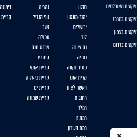
ויקטים מאוכלסים
חולון
נהריה
דימונה
יהוד-מונסון
נוף הגליל
קריית 
יקטים במרכז
ירושלים
נשר
יקטים בצפון
לוד
עפולה
יקטים בדרום
נס ציונה
פרדס חנה
נתניה
קיסריה
פתח תקווה
קריית אתא
קרית אונו
קריית ביאליק
ראשון לציון
קריית ים
רחובות
קריית שמונה
רמלה
רמת גן
רמת השרון