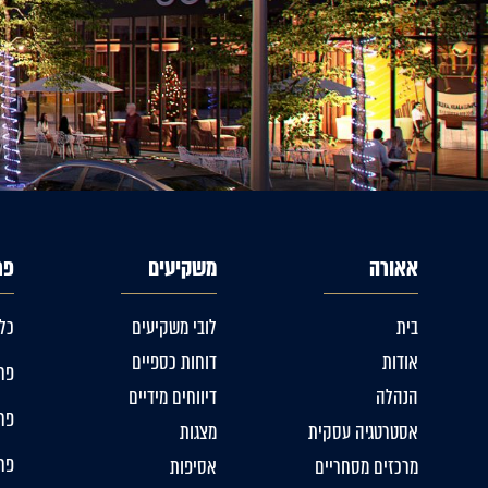
אאורה
משקיעים
פר
בית
לובי משקיעים
כל
אודות
דוחות כספיים
פרו
הנהלה
דיווחים מידיים
פרו
אסטרטגיה עסקית
מצגות
פרו
מרכזים מסחריים
אסיפות