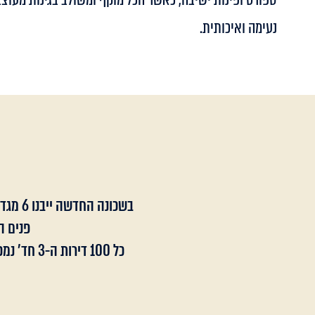
נעימה ואיכותית.
בשכונה החדשה ייבנו 6 מגדלים בני 15 קומות כל אחד, סה"כ ייבנו 444 יחידות דיור של 3,4,5,6 חדרים ופנטהוזים מפוארים.
פנים ה
כל 100 דירות ה-3 חד׳ נמכרו במסגרת הגרלת דירות בהנחה שיזמה חברת אאורה בשיתוף העיירה לתושבי יהוד-מונוסון.