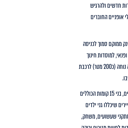
דות חדשים ולהרגיש
לי אופניים החוברים
נק ממוקם סמוך לכניסה
פנאי, למוסדות חינוך
ולצירי התחבורה הראשיים: כ- 15 דקות מתל אביב ,עם גישה נוחה (כ200 מטר) לרכבת
ו.
הפרויקט, יכלול 6 בניינים חדשים, בני 15 קומות הכוללים
וחת הדיירים שיכללו גני ילדים
 מתקני שעשועים, משחק,
ת לחווית מגורים ירוקה,