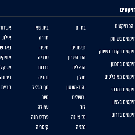
ויקטים
 הפרויקטים
בת ים
בית שאן
אשדוד
חדרה
אילת
יקטים בשיווק
גבעתיים
חיפה
באר שב
יקטים בקרוב בשיווק
הוד השרון
טבריה
אופקים
יקטים בתכנון
הרצליה
כרכום
אשקלון
ויקטים מאוכלסים
חולון
נהריה
דימונה
יהוד-מונסון
נוף הגליל
קריית 
יקטים במרכז
ירושלים
נשר
יקטים בצפון
לוד
עפולה
יקטים בדרום
נס ציונה
פרדס חנה
נתניה
קיסריה