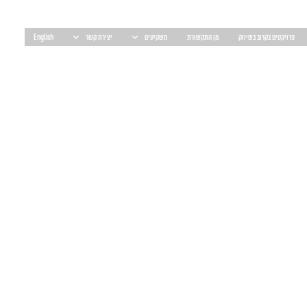
פרויקטים בקרוב בשיווק
מן התקשורת
משקיעים
יצירת קשר
English
אור הרפז