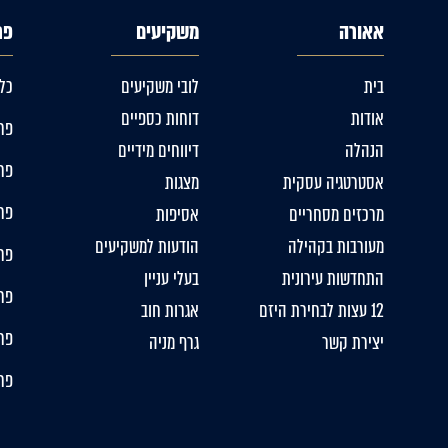
אאורה
משקיעים
פר
בית
לובי משקיעים
כל
אודות
דוחות כספיים
פרו
הנהלה
דיווחים מידיים
פרו
אסטרטגיה עסקית
מצגות
פרו
מרכזים מסחריים
אסיפות
מעורבות בקהילה
הודעות למשקיעים
פר
התחדשות עירונית
בעלי עניין
פרו
12 עצות לבחירת היזם
אגרות חוב
פרו
יצירת קשר
גרף מניה
פרו