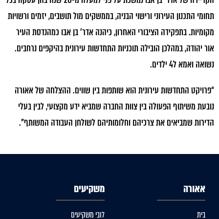
הקריירה של אדר’ בן אבו נמשכת על פני למעלה מ-20 שנה בהן עסקה בכל
תחומי התכנון העירוני ורישוי הבניה, בממשקים מול תושבים, יזמים ורשויות
מקומיות. בתפקידה הציבורי האחרון, כיהנה אדר’ בן אבו כמהנדסת העיר
אור יהודה, במהלכן הובילה תוכניות התחדשות עירונית בהיקפים נרחבים.
נשואה ואמא ל4 ילדים.
“פרויקט התחדשות עירונית הוא שותפות בין שווים. ההצלחה של אאורה
נובעת משיתוף הפעולה בין צוות החברה שמביא ידע מקצועי, לבין בעלי
הדירות שמביאים את צרכיהם וחלומותיהם לשולחן העבודה המשותף”.
אאורה
משקיעים
בית
לובי משקיעים