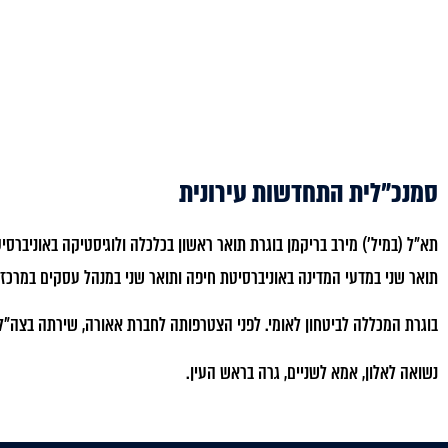
סמנכ״לית התחדשות עירונית
תא”ל (במיל’) מירב בריקמן בוגרת תואר ראשון בכלכלה ולוגיסטיקה באוניברסיט
תואר שני במדעי המדינה באוניברסיטת חיפה ותואר שני במנהל עסקים במרכז
בוגרת המכללה לביטחון לאומי. לפני הצטרפותה לחברת אאורה, שירתה בצה”ל במשך 2
נשואה לאלון, אמא לשניים, גרה בראש העין.