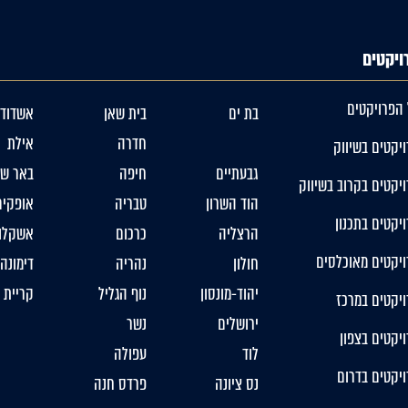
ויקטים
 הפרויקטים
בת ים
בית שאן
אשדוד
חדרה
אילת
יקטים בשיווק
גבעתיים
חיפה
באר שב
יקטים בקרוב בשיווק
הוד השרון
טבריה
אופקים
יקטים בתכנון
הרצליה
כרכום
אשקלון
ויקטים מאוכלסים
חולון
נהריה
דימונה
יהוד-מונסון
נוף הגליל
קריית 
יקטים במרכז
ירושלים
נשר
יקטים בצפון
לוד
עפולה
יקטים בדרום
נס ציונה
פרדס חנה