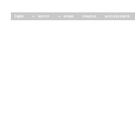
פרויקטים בקרוב בשיווק
מן התקשורת
משקיעים
יצירת קשר
English
מירב בריקמן