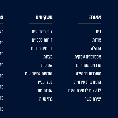
אאורה
משקיעים
פר
בית
לובי משקיעים
כל
אודות
דוחות כספיים
פרו
הנהלה
דיווחים מידיים
פרו
אסטרטגיה עסקית
מצגות
פרו
מרכזים מסחריים
אסיפות
מעורבות בקהילה
הודעות למשקיעים
פר
התחדשות עירונית
בעלי עניין
פרו
12 עצות לבחירת היזם
אגרות חוב
פרו
יצירת קשר
גרף מניה
פרו