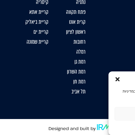
נתניה
קיסריה
פתח תקווה
קריית אתא
קרית אונו
קריית ביאליק
ראשון לציון
קריית ים
רחובות
קריית שמונה
רמלה
רמת גן
רמת השרון
רמת חן
תל אביב
מדיניות