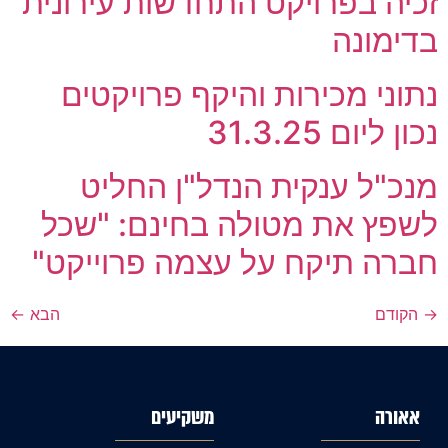
זכיה בפרויקט התחדשות עירונית
בדימונה
נתוני מכירות והיקף פרויקטים
נכון ליום 31.3.25
מנכ"ל ענקית הנדל"ן החליט
לשפץ את מטולה בחינם: "שכל
חברה תיקח על עצמה פרוייקט"
→
הקודם
הבא
←
אאורה
משקיעים