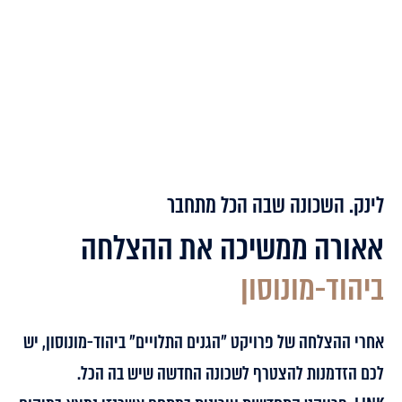
המלאי מוגבל, מהרו להירשם | ההרשמה תחל ב- 23.6.24
עד ה- 16.7.24 בשעה 14:00
*הדמיה להמחשה בלבד
לינק. השכונה שבה הכל מתחבר
אאורה ממשיכה את ההצלחה
ביהוד-מונוסון
אחרי ההצלחה של פרויקט "הגנים התלויים" ביהוד-מונוסון, יש
לכם הזדמנות להצטרף לשכונה החדשה שיש בה הכל.